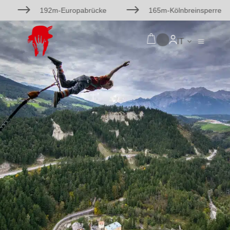
$
$
192m-Europabrücke
165m-Kölnbreinsperre
IT