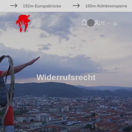
$
$
192m-Europabrücke
165m-Kölnbreinsperre
DE
Widerrufsrecht