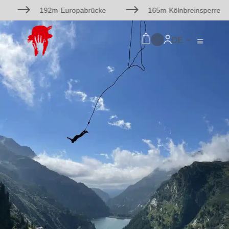
$
$
192m-Europabrücke
165m-Kölnbreinsperre
DE