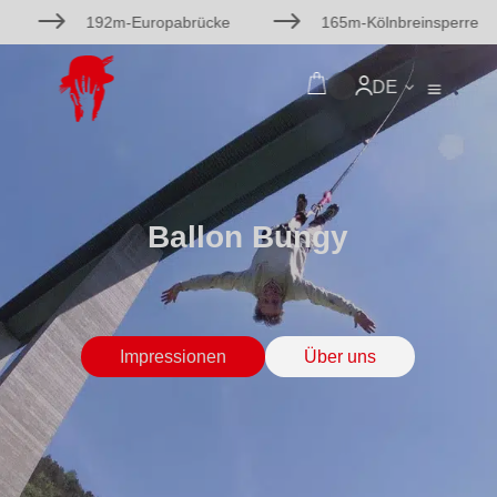
$
$
192m-Europabrücke
165m-Kölnbreinsperre
DE
Ballon Bungy
Impressionen
Über uns