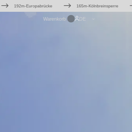
$
$
192m-Europabrücke
165m-Kölnbreinsperre
DE
Warenkorb