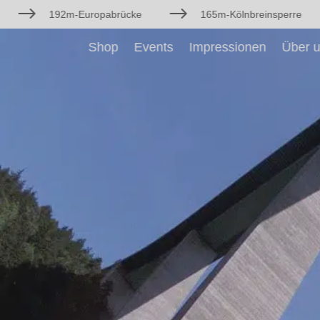
$
$
192m-Europabrücke
165m-Kölnbreinsperre
Shop
Events
Impressionen
Über 