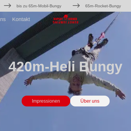
$
$
bis zu 65m-Mobil-Bungy
65m-Rocket-Bungy
uns
Kontakt
420m-Heli Bungy
Impressionen
Über uns